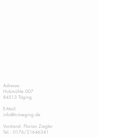
TC Töging:
Adresse:
Hubmühle 007
84513 Töging
E-Mail:
info@tc-toeging.de
Vorstand: Florian Ziegler
Tel.: 0176/21646341