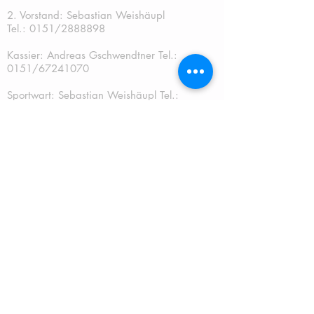
2. Vorstand: Sebastian Weishäupl
Tel.:
0151/2888898
Kassier: Andreas Gschwendtner Tel.:
0151/67241070
Sportwart: Sebastian Weishäupl Tel.:
0151/2888898
Jugendwart: Dominik Fuchs
Tel.: 0151/50401759
Schriftführer: Katja Schreiner
QUICKLINKS:
START
TERMINE
NEUES
MITGLIEDSCHAFT
JUGEND