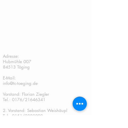
TC Töging:
Adresse:
Hubmühle 007
84513 Töging
E-Mail:
info@tc-toeging.de
Vorstand: Florian Ziegler
Tel.: 0176/21646341
2. Vorstand: Sebastian Weishäupl
Tel.:
0151/2888898
Kassier: Andreas Gschwendtner Tel.: