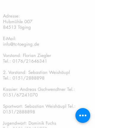
TC Töging:
Adresse:
Hubmühle 007
84513 Töging
E-Mail:
info@tc-toeging.de
Vorstand: Florian Ziegler
Tel.: 0176/21646341
2. Vorstand: Sebastian Weishäupl
Tel.:
0151/2888898
Kassier: Andreas Gschwendtner Tel.:
0151/67241070
Sportwart: Sebastian Weishäupl Tel.:
0151/2888898
Jugendwart: Dominik Fuchs
Tel.: 0151/50401759