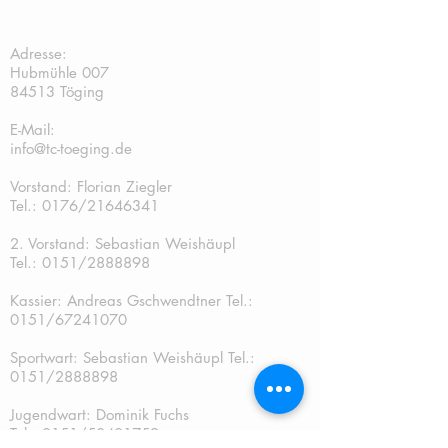
TC Töging:
Adresse:
Hubmühle 007
84513 Töging
E-Mail:
info@tc-toeging.de
Vorstand: Florian Ziegler
Tel.: 0176/21646341
2. Vorstand: Sebastian Weishäupl
Tel.:
0151/2888898
Kassier: Andreas Gschwendtner Tel.:
0151/67241070
Sportwart: Sebastian Weishäupl Tel.:
0151/2888898
Jugendwart: Dominik Fuchs
Tel.: 0151/50401759