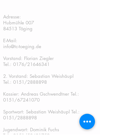
TC Töging:
Adresse:
Hubmühle 007
84513 Töging
E-Mail:
info@tc-toeging.de
Vorstand: Florian Ziegler
Tel.: 0176/21646341
2. Vorstand: Sebastian Weishäupl
Tel.:
0151/2888898
Kassier: Andreas Gschwendtner Tel.:
0151/67241070
Sportwart: Sebastian Weishäupl Tel.:
0151/2888898
Jugendwart: Dominik Fuchs
Tel.: 0151/50401759