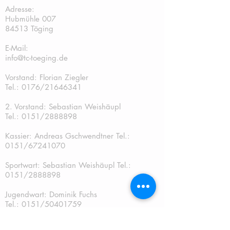
Adresse:
Hubmühle 007
84513 Töging
E-Mail:
info@tc-toeging.de
Vorstand: Florian Ziegler
Tel.: 0176/21646341
2. Vorstand: Sebastian Weishäupl
Tel.:
0151/2888898
Kassier: Andreas Gschwendtner Tel.:
0151/67241070
Sportwart: Sebastian Weishäupl Tel.:
0151/2888898
Jugendwart: Dominik Fuchs
Tel.: 0151/50401759
Schriftführer: Katja Schreiner