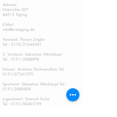
Adresse:
Hubmühle 007
84513 Töging
E-Mail:
info@tc-toeging.de
Vorstand: Florian Ziegler
Tel.: 0176/21646341
2. Vorstand: Sebastian Weishäupl
Tel.:
0151/2888898
Kassier: Andreas Gschwendtner Tel.:
0151/67241070
Sportwart: Sebastian Weishäupl Tel.:
0151/2888898
Jugendwart: Dominik Fuchs
Tel.: 0151/50401759
Schriftführer: Katja Schreiner