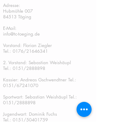
Adresse:
Hubmühle 007
84513 Töging
E-Mail:
info@tc-toeging.de
Vorstand: Florian Ziegler
Tel.: 0176/21646341
2. Vorstand: Sebastian Weishäupl
Tel.:
0151/2888898
Kassier: Andreas Gschwendtner Tel.:
0151/67241070
Sportwart: Sebastian Weishäupl Tel.:
0151/2888898
Jugendwart: Dominik Fuchs
Tel.: 0151/50401759
Schriftführer: Katja Schreiner