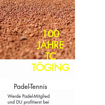
100
JAHRE
TC
TÖGING
Padel-Tennis
Zum
Werde Padel-Mitglied
Antrag
und DU profitierst bei