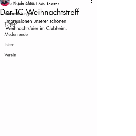
Alle Nachrichten
3. Jan. 2020
1 Min. Lesezeit
Der TC Weihnachtstreff
Veranstaltungen
Impressionen unserer schönen 
Turnier
Weihnachtsfeier im Clubheim.
Medenrunde
Intern
Verein