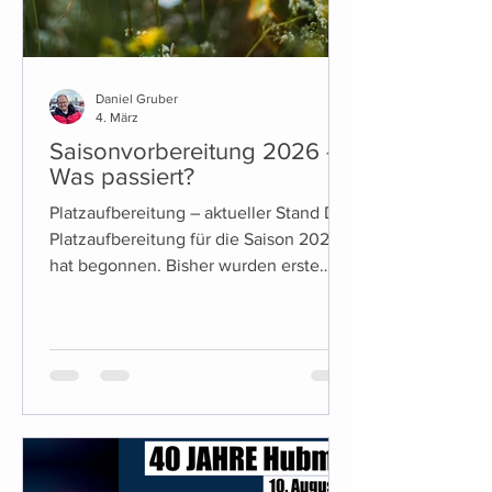
Daniel Gruber
4. März
Saisonvorbereitung 2026 -
Was passiert?
Platzaufbereitung – aktueller Stand Die
Platzaufbereitung für die Saison 2026
hat begonnen. Bisher wurden erste
vorbereitende Maßnahmen umgesetzt,
unter anderem die Entfernung der
bisherigen Linienbefestigungen. Die
weiteren Arbeiten erfolgen
witterungsabhängig. Was sich diese
Saison ändert (Platz & Tennisheim) Für
diese Saison stehen einige konkrete
Änderungen an: Es kommt ein neuer