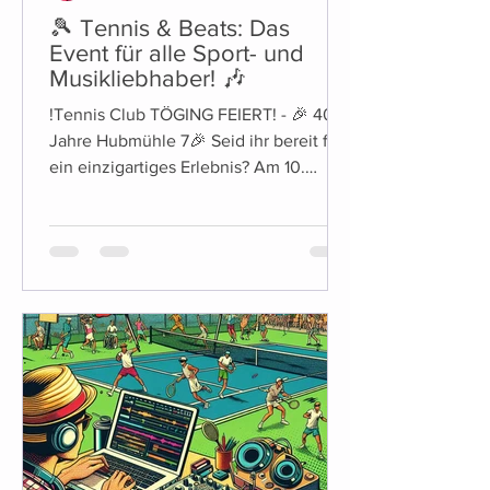
🎾 Tennis & Beats: Das
Event für alle Sport- und
Musikliebhaber! 🎶
!Tennis Club TÖGING FEIERT! - 🎉 40
Jahre Hubmühle 7🎉 Seid ihr bereit für
ein einzigartiges Erlebnis? Am 10.
August ab ca.19Uhr laden...