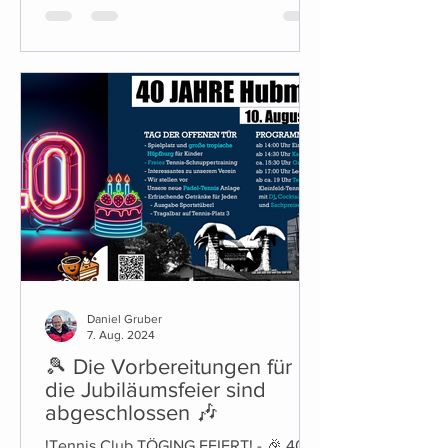
weiteren Arbeiten erfolgen
witterungsabhängig. Was sich diese
Saison ändert (Platz & Tennisheim) Für
diese Saison stehen einige konkrete
Änderungen an: Es kommt ein neuer
Getränkeautomat. Alkoholische
Getränke sind dabei mit Kinder- und
Jugendsicherung ausgestatte
Daniel Gruber
7. Aug. 2024
🎾 Die Vorbereitungen für
die Jubiläumsfeier sind
abgeschlossen 🎶
!Tennis Club TÖGING FEIERT! - 🎉 40