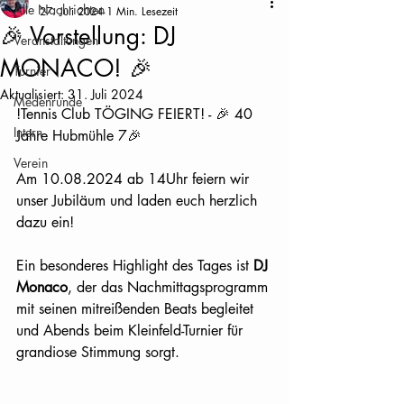
Alle Nachrichten
27. Juli 2024
1 Min. Lesezeit
🎉 Vorstellung: DJ
Veranstaltungen
MONACO! 🎉
Turnier
Aktualisiert:
31. Juli 2024
Medenrunde
!Tennis Club TÖGING FEIERT! - 🎉 40 
Intern
Jahre Hubmühle 7🎉
Verein
Am 10.08.2024 ab 14Uhr feiern wir 
unser Jubiläum und laden euch herzlich 
dazu ein! 
Ein besonderes Highlight des Tages ist 
DJ 
Monaco
, der das Nachmittagsprogramm 
mit seinen mitreißenden Beats begleitet 
und Abends beim Kleinfeld-Turnier für 
grandiose Stimmung sorgt.