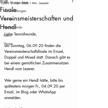
Alle Nachrichten
3. Sept. 2020
1 Min. Lesezeit
Finale
Veranstaltungen
Vereinsmeisterschaften und
Turnier
Hendl
Medenrunde
Liebe Tennisfreunde,
Intern
Verein
am Sonntag, 06.09.20 finden die 
Vereinsmeisterschaftsfinale im Einzel, 
Doppel und Mixed statt. Danach gibt es 
bei einem gemütlichen Zusammensitzen 
Hendl vom Leserer.
Wer gerne ein Hendl hätte, bitte bis 
spätestens morgen Fr., 04.09.20 per 
Email, im Blog oder WhatsApp 
anmelden.