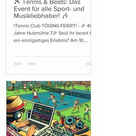
🎾 Tennis & Beats: Das
Event für alle Sport- und
Musikliebhaber! 🎶
!Tennis Club TÖGING FEIERT! - 🎉 40
Jahre Hubmühle 7🎉 Seid ihr bereit für
ein einzigartiges Erlebnis? Am 10.
August ab ca.19Uhr laden...