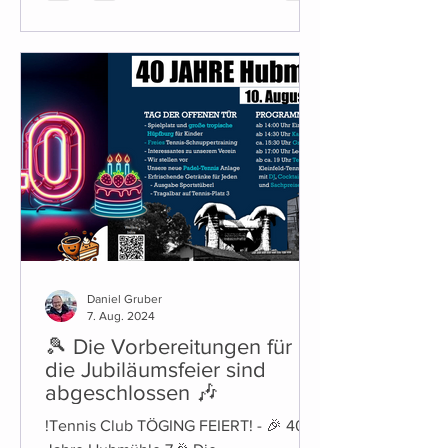
witterungsabhängig. Was sich diese
Saison ändert (Platz & Tennisheim) Für
diese Saison stehen einige konkrete
Änderungen an: Es kommt ein neuer
Getränkeautomat. Alkoholische
Getränke sind dabei mit Kinder- und
Jugendsicherung ausgestatte
Daniel Gruber
7. Aug. 2024
🎾 Die Vorbereitungen für
die Jubiläumsfeier sind
abgeschlossen 🎶
!Tennis Club TÖGING FEIERT! - 🎉 40