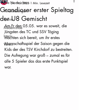
Alle Nachrichten
24. Mai 2023
1 Min. Lesezeit
Grandioser erster Spieltag
Veranstaltungen
der U8 Gemischt
Turnier
Am Fr den 05.05. war es soweit, die 
Medenrunde
Jüngsten des TC und SSV Töging 
Intern
machten sich bereit, um ihr erstes 
Mannschaftsspiel der Saison gegen die 
Verein
Kids der des TSV Kirchdorf zu bestreiten. 
Die Aufregung war groß – zumal es für 
alle 5 Spieler das das erste Punktspiel 
war.