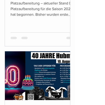
Platzaufbereitung – aktueller Stand Die
Platzaufbereitung für die Saison 2026
hat begonnen. Bisher wurden erste
vorbereitende Maßnahmen umgesetzt,
unter anderem die Entfernung der
bisherigen Linienbefestigungen. Die
weiteren Arbeiten erfolgen
witterungsabhängig. Was sich diese
Saison ändert (Platz & Tennisheim) Für
diese Saison stehen einige konkrete
Änderungen an: Es kommt ein neuer
Getränkeautomat. Alkoholische
Getränke sind dabei mit Kinder- und
Jugendsicherung ausgestatte