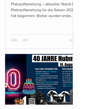
Platzaufbereitung – aktueller Stand Die
Platzaufbereitung für die Saison 2026
hat begonnen. Bisher wurden erste
vorbereitende Maßnahmen umgesetzt,
unter anderem die Entfernung der
bisherigen Linienbefestigungen. Die
weiteren Arbeiten erfolgen
witterungsabhängig. Was sich diese
Saison ändert (Platz & Tennisheim) Für
diese Saison stehen einige konkrete
Änderungen an: Es kommt ein neuer
Getränkeautomat. Alkoholische
Getränke sind dabei mit Kinder- und
Jugendsicherung ausgestatte