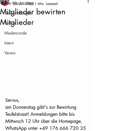
Alle Nachrichten
25. Juli 2022
1 Min. Lesezeit
Mitglieder bewirten
Veranstaltungen
Mitglieder
Turnier
Medenrunde
Intern
Verein
Servus, 
am Donnerstag gibt's zur Bewirtung 
Teufelstoast! Anmeldungen bitte bis 
Mittwoch 12 Uhr über die Homepage, 
WhatsApp unter +49 176 666 720 35 