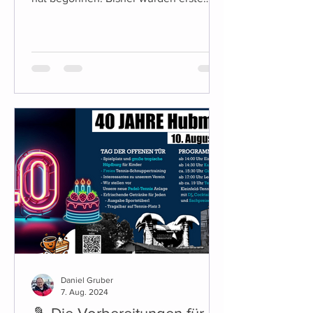
vorbereitende Maßnahmen umgesetzt,
unter anderem die Entfernung der
bisherigen Linienbefestigungen. Die
weiteren Arbeiten erfolgen
witterungsabhängig. Was sich diese
Saison ändert (Platz & Tennisheim) Für
diese Saison stehen einige konkrete
Änderungen an: Es kommt ein neuer
Getränkeautomat. Alkoholische
Getränke sind dabei mit Kinder- und
Jugendsicherung ausgestatte
Daniel Gruber
7. Aug. 2024