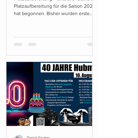
Platzaufbereitung für die Saison 2026
hat begonnen. Bisher wurden erste
vorbereitende Maßnahmen umgesetzt,
unter anderem die Entfernung der
bisherigen Linienbefestigungen. Die
weiteren Arbeiten erfolgen
witterungsabhängig. Was sich diese
Saison ändert (Platz & Tennisheim) Für
diese Saison stehen einige konkrete
Änderungen an: Es kommt ein neuer
Getränkeautomat. Alkoholische
Getränke sind dabei mit Kinder- und
Jugendsicherung ausgestatte
Daniel Gruber