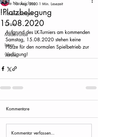
Alle Nachrichten
10. Aug. 2020
1 Min. Lesezeit
!Platzbelegung
Veranstaltungen
15.08.2020
Turnier
Aufgrund des LK-Turniers am kommenden 
Medenrunde
Samstag, 15.08.2020 stehen keine 
Intern
Plätze für den normalen Spielbetrieb zur 
Verfügung! 
Verein
Kommentare
Kommentar verfassen...