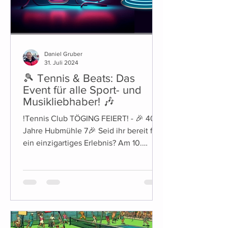
Daniel Gruber
31. Juli 2024
🎾 Tennis & Beats: Das
Event für alle Sport- und
Musikliebhaber! 🎶
!Tennis Club TÖGING FEIERT! - 🎉 40
Jahre Hubmühle 7🎉 Seid ihr bereit für
ein einzigartiges Erlebnis? Am 10.
August ab ca.19Uhr laden...