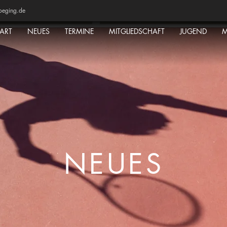
oeging.de
TART
NEUES
TERMINE
MITGLIEDSCHAFT
JUGEND
M
NEUES