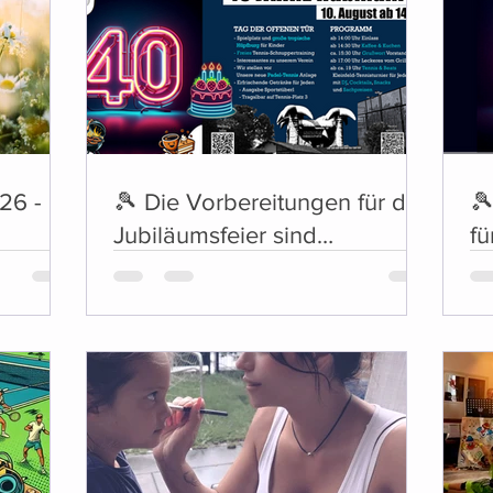
26 -
🎾 Die Vorbereitungen für die
🎾
Jubiläumsfeier sind
fü
abgeschlossen 🎶
Mu