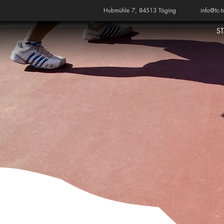
Hubmühle 7, 84513 Töging
info@tc-t
S