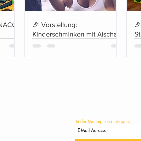
ONACO!
🎉 Vorstellung:
🎉
Kinderschminken mit Aischa
St
🎉
KONTAKT
In der Mailingliste eintragen: