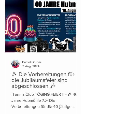
diese Saison stehen einige konkrete
Änderungen an: Es kommt ein neuer
Getränkeautomat. Alkoholische
Getränke sind dabei mit Kinder- und
Jugendsicherung ausgestatte
Daniel Gruber
7. Aug. 2024
🎾 Die Vorbereitungen für
die Jubiläumsfeier sind
abgeschlossen 🎶
!Tennis Club TÖGING FEIERT! - 🎉 40
Jahre Hubmühle 7🎉 Die
Vorbereitungen für die 40-jährige
Jubiläumsfeier des Tennis Club Töging