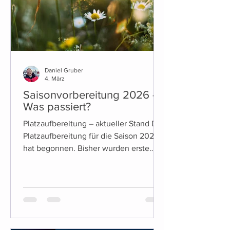
Daniel Gruber
4. März
Saisonvorbereitung 2026 -
Was passiert?
Platzaufbereitung – aktueller Stand Die
Platzaufbereitung für die Saison 2026
hat begonnen. Bisher wurden erste
vorbereitende Maßnahmen umgesetzt,
unter anderem die Entfernung der
bisherigen Linienbefestigungen. Die
weiteren Arbeiten erfolgen
witterungsabhängig. Was sich diese
Saison ändert (Platz & Tennisheim) Für