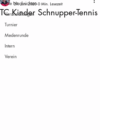
Alle Nachrichten
29. Juni 2020
0 Min. Lesezeit
TC Kinder Schnupper-Tennis
Veranstaltungen
Turnier
Medenrunde
Intern
Verein