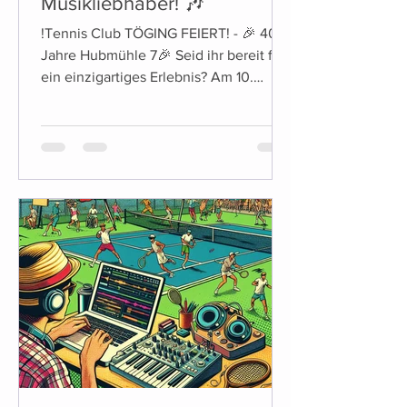
Musikliebhaber! 🎶
!Tennis Club TÖGING FEIERT! - 🎉 40
Jahre Hubmühle 7🎉 Seid ihr bereit für
ein einzigartiges Erlebnis? Am 10.
August ab ca.19Uhr laden...