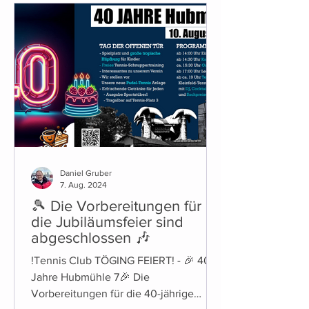
diese Saison stehen einige konkrete
Änderungen an: Es kommt ein neuer
Getränkeautomat. Alkoholische
Getränke sind dabei mit Kinder- und
Jugendsicherung ausgestatte
Daniel Gruber
7. Aug. 2024
🎾 Die Vorbereitungen für
die Jubiläumsfeier sind
abgeschlossen 🎶
!Tennis Club TÖGING FEIERT! - 🎉 40
Jahre Hubmühle 7🎉 Die
Vorbereitungen für die 40-jährige