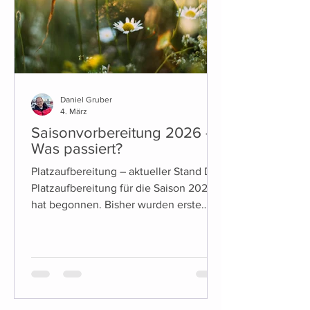
Daniel Gruber
4. März
Saisonvorbereitung 2026 -
Was passiert?
Platzaufbereitung – aktueller Stand Die
Platzaufbereitung für die Saison 2026
hat begonnen. Bisher wurden erste
vorbereitende Maßnahmen umgesetzt,
unter anderem die Entfernung der
bisherigen Linienbefestigungen. Die
weiteren Arbeiten erfolgen
witterungsabhängig. Was sich diese
Saison ändert (Platz & Tennisheim) Für