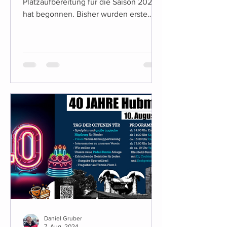
Platzaufbereitung für die Saison 2026
hat begonnen. Bisher wurden erste
vorbereitende Maßnahmen umgesetzt,
unter anderem die Entfernung der
bisherigen Linienbefestigungen. Die
weiteren Arbeiten erfolgen
witterungsabhängig. Was sich diese
Saison ändert (Platz & Tennisheim) Für
diese Saison stehen einige konkrete
Änderungen an: Es kommt ein neuer
Getränkeautomat. Alkoholische
Getränke sind dabei mit Kinder- und
Jugendsicherung ausgestatte
Daniel Gruber
7. Aug. 2024