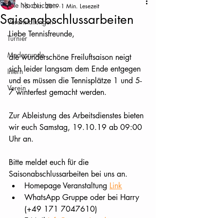
Alle Nachrichten
15. Okt. 2019
1 Min. Lesezeit
Saisonabschlussarbeiten
Veranstaltungen
Liebe Tennisfreunde, 
Turnier
Medenrunde
die wunderschöne Freiluftsaison neigt 
sich leider langsam dem Ende entgegen 
Intern
und es müssen die Tennisplätze 1 und 5-
Verein
7 winterfest gemacht werden. 
Zur Ableistung des Arbeitsdienstes bieten 
wir euch Samstag, 19.10.19 ab 09:00 
Uhr an.
Bitte meldet euch für die 
Saisonabschlussarbeiten bei uns an.
Homepage Veranstaltung 
Link
WhatsApp Gruppe oder bei Harry 
(+49 171 7047610)