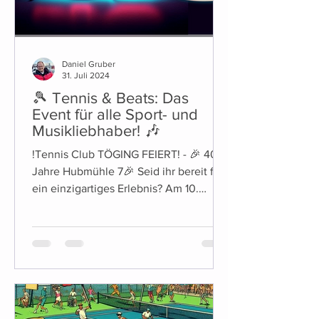
Daniel Gruber
31. Juli 2024
🎾 Tennis & Beats: Das
Event für alle Sport- und
Musikliebhaber! 🎶
!Tennis Club TÖGING FEIERT! - 🎉 40
Jahre Hubmühle 7🎉 Seid ihr bereit für
ein einzigartiges Erlebnis? Am 10.
August ab ca.19Uhr laden...