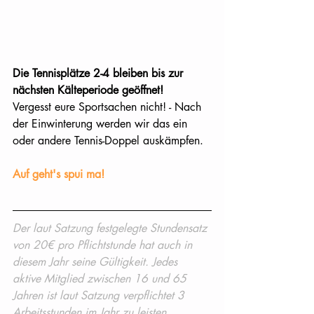
Die Tennisplätze 2-4 bleiben bis zur 
nächsten Kälteperiode geöffnet!
Vergesst eure Sportsachen nicht! - Nach 
der Einwinterung werden wir das ein 
oder andere Tennis-Doppel auskämpfen.
Auf geht's spui ma!
Der laut Satzung festgelegte Stundensatz 
von 20€ pro Pflichtstunde hat auch in 
diesem Jahr seine Gültigkeit. Jedes 
aktive Mitglied zwischen 16 und 65 
Jahren ist laut Satzung verpflichtet 3 
Arbeitsstunden im Jahr zu leisten.